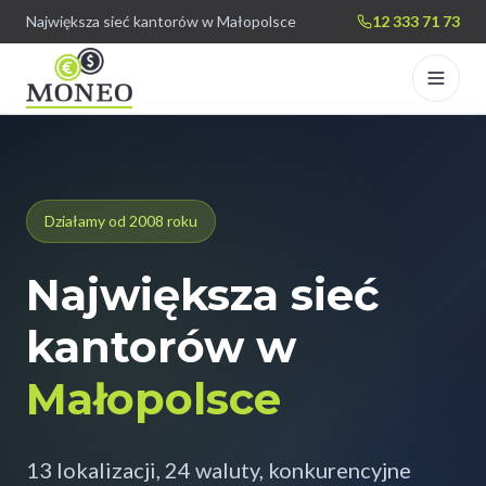
Największa sieć kantorów w Małopolsce
12 333 71 73
Strona główna
Nasze kantory
Działamy od 2008 roku
Kursy walut
Największa sieć
Współpraca
kantorów w
Western Union
Małopolsce
13 lokalizacji, 24 waluty, konkurencyjne