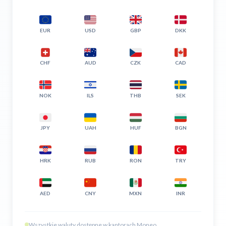
EUR
USD
GBP
DKK
CHF
AUD
CZK
CAD
NOK
ILS
THB
SEK
JPY
UAH
HUF
BGN
HRK
RUB
RON
TRY
AED
CNY
MXN
INR
Wszystkie waluty dostępne w kantorach Moneo